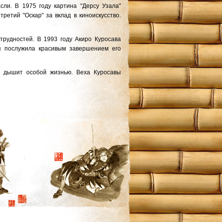
сли. В 1975 году картина "Дерсу Узала"
етий "Оскар" за вклад в киноискусство.
трудностей. В 1993 году Акиро Куросава
ая послужила красивым завершением его
а дышит особой жизнью. Веха Куросавы