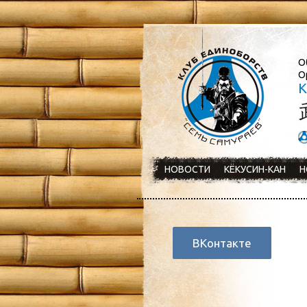
О
О
К
НОВОСТИ
КЁКУСИН-КАН
Н
ВКонтакте