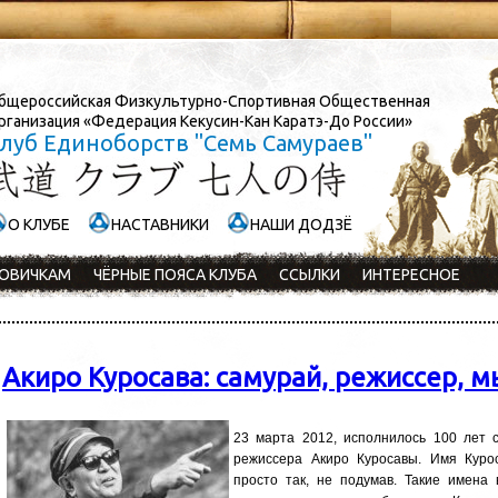
бщероссийская Физкультурно-Спортивная Общественная
рганизация «Федерация Кекусин-Кан Каратэ-До России»
луб Единоборств "Семь Самураев"
О КЛУБЕ
НАСТАВНИКИ
НАШИ ДОДЗЁ
ОВИЧКАМ
ЧЁРНЫЕ ПОЯСА КЛУБА
ССЫЛКИ
ИНТЕРЕСНОЕ
Акиро Куросава: самурай, режиссер, 
23 марта 2012, исполнилось 100 лет 
режиссера Акиро Куросавы. Имя Курос
просто так, не подумав. Такие имена