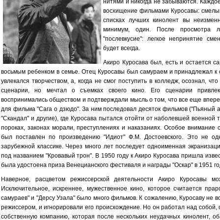
нитями и никогда не забываются. Каждо
восхищение фильмами Куросавы: смелым
списках лучших кинолент вы неизмен
минимум, один. После просмотра л
"послевкусие": легкое непринятие см
будет всегда.
Акиро Куросава был, есть и остается са
восьмым ребенком в семье. Отец Куросавы был самураем и принадлежал к с
увлекался творчеством, а, когда не смог поступить в колледж, осознал, что
сценарии, но мечтал о съемках своего кино. Его сценарии привлек
воспринимались обществом и подтверждали мысль о том, что все еще впере
для фильма "Сага о дзюдо". За ним последовал десяток фильмов ("Пьяный ан
"Скандал" и другие), где Куросава пытался отойти от наболевшей военной
пороках, законах морали, преступлениях и наказаниях. Особое внимание 
был поставлен по произведению "Идиот" Ф.М. Достоевского. Это не о
зарубежной классике. Через много лет последует одноименная экранизаци
под названием "Кровавый трон". В 1950 году к Акиро Куросава пришла изве
была удостоена приза Венецианского фестиваля и награды "Оскар" в 1951 го
Наверное, расцветом режиссерской деятельности Акиро Куросавы мо
Исключительное, искреннее, мужественное кино, которое считается пра
самураев" и "Дерсу Узала" было много фильмов. К сожалению, Куросаву не 
режиссером, и игнорировали его происхождение. Но он работал над собой, 
собственную компанию, которая после нескольких неудачных кинолент, об