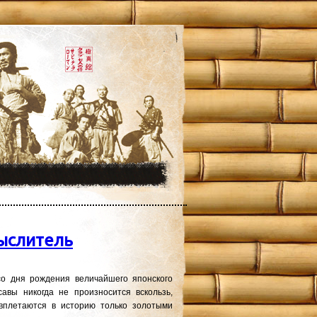
мыслитель
со дня рождения величайшего японского
авы никогда не произносится вскользь,
 вплетаются в историю только золотыми