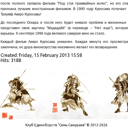
после полного провала фильма "Под стук трамвайных колес", но его спа
признана лучшим иностранным фильмом. В 1990 году Куросава получает тр
Триумф Акиро Куросавы!
До последнего Оскара и после него будет немало проблем и жизненных 
представил свою картину "Мададайё" (в переводе – "Нет еще"), котор
карьеры. 6 сентября 1998 года великого самурая кино не стало.
Каждый фильм Акиро Куросава уникален. Каждая минута его просмотр
закончена, но душа киноискусства неизменно желает его возвращения.
Created: Friday, 15 February 2013 15:58
Hits: 3188
Клуб Единоборств "Семь Самураев" © 2012-2026