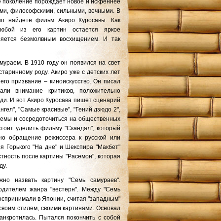
е поколение порождает новое и искреннее
и, философскими, сильными, вечными. В
но найдете фильм Акиро Куросавы. Как
юбой из его картин остается яркое
еняется безмолвным восхищением. И так
мураем. В 1910 году он появился на свет
таринному роду. Акиро уже с детских лет
 его призвание – киноискусство. Он писал
али внимание критиков, положительно
ди. И вот Акиро Куросава пишет сценарий
гел", "Самые красивые", "Гений дзюдо 2",
 темы и сосредоточиться на общественных
стоит уделить фильму "Скандал", который
дно обращение режиссера к русской или
я Горького "На дне" и Шекспира "Макбет"
стность после картины "Расемон", которая
ду.
жно назвать картину "Семь самураев".
родителем жанра "вестерн". Между "Семь
воспринимали в Японии, считая "западным"
своим стилем, своими картинами. Основал
анкротилась. Пытался покончить с собой