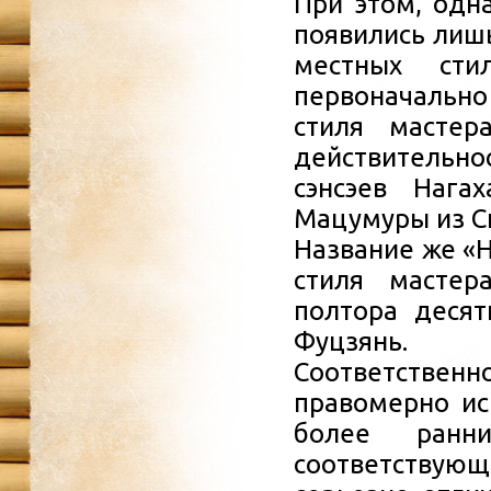
При этом, одна
появились лишь
местных сти
первоначальн
стиля мастер
действительно
сэнсэев Нага
Мацумуры из С
Название же «
стиля мастер
полтора десят
Фуцзянь.
Соответственн
правомерно ис
более ранн
соответствующи