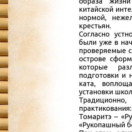
образа жизни
китайской инте
нормой, неже
крестьян.
Согласно устн
были уже в нач
проверяемые св
острове сформ
которые раз
подготовки и 
ката, воплощ
установки школ
Традиционно
практикования
Томаритэ – «Р
«Рукопашный бо