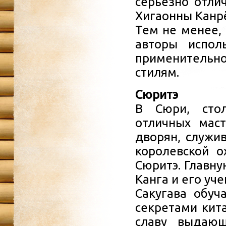
серьезно отли
Хигаонны Канр
Тем не менее, 
авторы испол
применительно
стилям.
Сюритэ
В Сюри, сто
отличных маст
дворян, служи
королевской о
Сюритэ. Главну
Канга и его уч
Сакугава обуч
секретами кита
славу выдающ