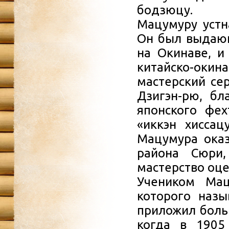
бодзюцу.
Мацумуру устн
Он был выдающ
на Окинаве, и
китайско-окин
мастерский се
Дзигэн-рю, бл
японского фех
«иккэн хиссац
Мацумура оказ
района Сюри,
мастерство оце
Учеником Мац
которого назы
приложил боль
когда в 1905