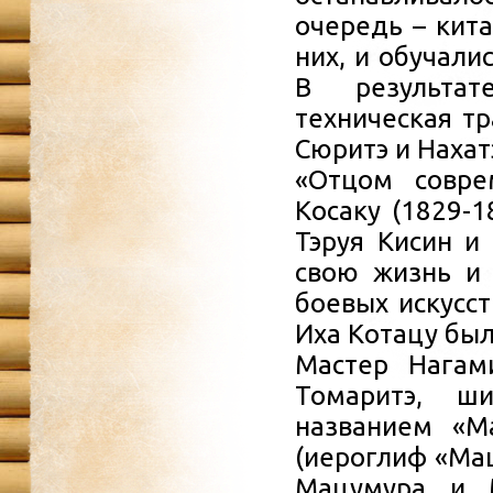
очередь – кита
них, и обучали
В результат
техническая т
Сюритэ и Нахат
«Отцом совре
Косаку (1829-1
Тэруя Кисин и
свою жизнь и 
боевых искусст
Иха Котацу был
Мастер Нагам
Томаритэ, ш
названием «М
(иероглиф «Мац
Мацумура и М