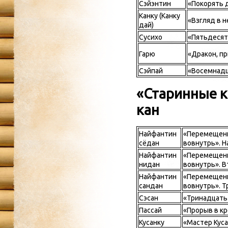
Сэйэнтин
«Покорять 
Канку (Канку
«Взгляд в н
дай)
Сусихо
«Пятьдесят
Гарю
«Дракон, п
Сэйпай
«Восемнадц
«Старинные к
кан
Найфантин
«Перемещения
сёдан
вовнутрь». Н
Найфантин
«Перемещения
нидан
вовнутрь». В
Найфантин
«Перемещения
сандан
вовнутрь». Т
Сэсан
«Тринадцать
Пассай
«Прорыв в к
Кусанку
«Мастер Куса