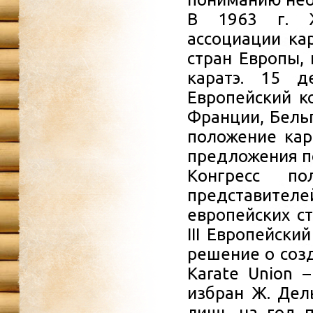
В 1963 г. Ж
ассоциации ка
стран Европы,
каратэ. 15 д
Европейский к
Франции, Бель
положение кар
предложения п
Конгресс п
представител
европейских ст
III Европейски
решение о созд
Karate Union 
избран Ж. Дел
лишь на год п