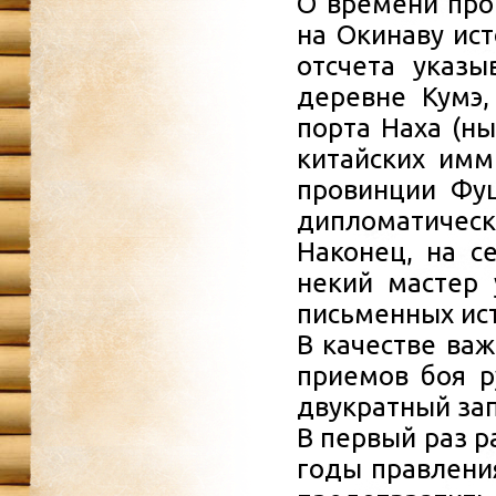
О времени про
на Окинаву ист
отсчета указы
деревне Кумэ,
порта Наха (н
китайских имм
провинции Фуц
дипломатичес
Наконец, на се
некий мастер 
письменных ис
В качестве ва
приемов боя р
двукратный зап
В первый раз 
годы правления