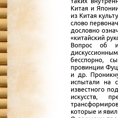
таких внутрен
Китая и Япони
из Китая культ
слово первона
дословно означ
«китайский рук
Вопрос об и
дискуссионным
бесспорно, с
провинции Фуцз
и др. Проникну
испытали на с
известного под
искусств, 
трансформиро
которые и яви