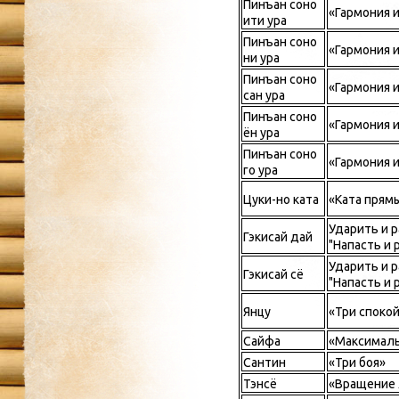
Пинъан соно
«Гармония и
ити ура
Пинъан соно
«Гармония и
ни ура
Пинъан соно
«Гармония и
сан ура
Пинъан соно
«Гармония и
ён ура
Пинъан соно
«Гармония и
го ура
Цуки-но ката
«Ката прям
Ударить и р
Гэкисай дай
"Напасть и 
Ударить и р
Гэкисай сё
"Напасть и 
Янцу
«Три споко
Сайфа
«Максималь
Сантин
«Три боя»
Тэнсё
«Вращение