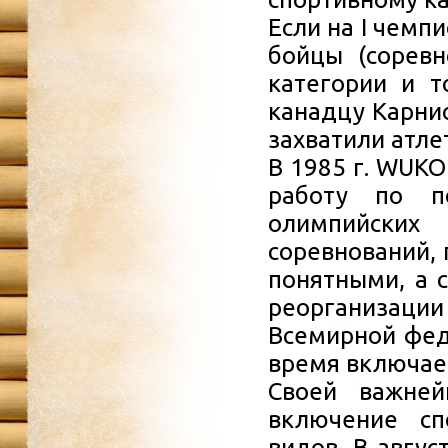
Если на I чемп
бойцы (соревн
категории и т
канадцу Карни
захватили атле
В 1985 г. WUK
работу по п
олимпийских 
соревнований,
понятными, а 
реорганизации 
Всемирной фед
время включае
Своей важней
включение сп
видов. В авгу