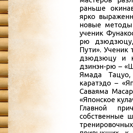
раньше окинав
ярко выраженн
новые методы 
ученик Фунако
рю дзюдзюцу,
Пути». Ученик 
дзюдзюцу и к
дзинэн-рю – «Ш
Ямада Тацуо,
каратэдо – «Яп
Саваяма Масар
«Японское кулач
Главной при
собственные ш
тренировочн
привыкших к 