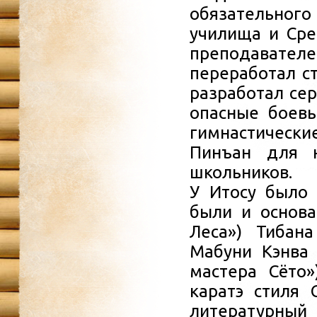
обязательного
училища и Сре
преподавателе
переработал ст
разработал сер
опасные боевы
гимнастическ
Пинъан для 
школьников.
У Итосу было 
были и основа
Леса») Тибана
Мабуни Кэнва 
мастера Сёто»
каратэ стиля 
литературный 