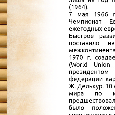
(1964).
7 мая 1966 г
Чемпионат Е
ежегодных евр
Быстрое разв
поставило н
межконтинент
1970 г. созда
(World Union
президентом
федерации кар
Ж. Делькур. 10
мира по ка
предшествова
было положе
спортивному ка