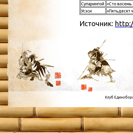
Супаринпэй
«Сто восемь
Усэси
«Пятьдесят 
Источник:
http:
Клуб Единоборс