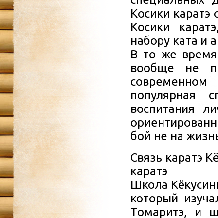
Косики каратэ
Косики карат
набору ката и 
В то же время
вообще не пр
современном 
популярная с
воспитания ли
ориентированн
бой не на жизнь
Связь каратэ К
каратэ
Школа Кёкусин
который изуча
Томаритэ, и ш