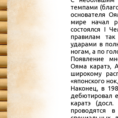
темпами (благ
основателя Оя
мире начал ра
состоялся I Ч
правилам так
ударами в пол
ногам, а по гол
Появление мн
Ояма каратэ, А
широкому рас
«японского нок
Наконец, в 19
дебютировал е
каратэ (досл.
проводятся в
специальных 