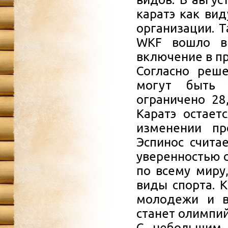
каратэ как ви
организации. Т
WKF вошло в 
включение в п
Согласно реш
могут быть 
ограничено 28
Каратэ остает
изменении пр
Эспинос счита
уверенностью с
по всему миру
виды спорта. 
молодежи и в
станет олимпий
С небольшим 