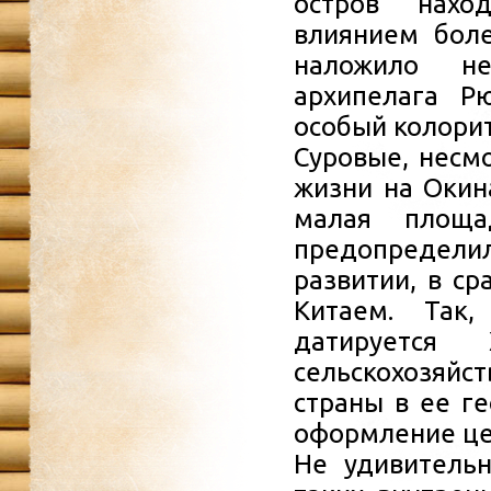
остров нахо
влиянием боле
наложило не
архипелага Р
особый колорит
Суровые, несм
жизни на Окин
малая площ
предопредели
развитии, в с
Китаем. Так,
датируется 
сельскохозяй
страны в ее ге
оформление цен
Не удивительн