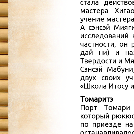
стала действо
мастера Хига
учение мастера
А сэнсэй Мияг
исследований 
частности, он 
дай ни) и на
Твердости и Мя
Сэнсэй Мабуни
двух своих уч
«Школа Итосу и
Томаритэ
Порт Томари 
который рюкюсс
по приезде на
останавливал