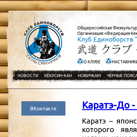
Общероссийская Физкульту
Организация «Федерация Кек
Клуб Единоборств 
О КЛУБЕ
НАСТАВНИК
НОВОСТИ
КЁКУСИН-КАН
НОВИЧКАМ
ЧЁРНЫЕ ПОЯСА
Каратэ-До -
ВКонтакте
Каратэ – японс
которого явл