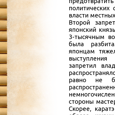
предотврати
политических 
власти местны
Второй запрет
японский княз
3-тысячным во
была разбита
японцам тяже
выступления
запретил вла
распространялс
равно не б
распространен
немногочислен
стороны мастер
Скорее, карат