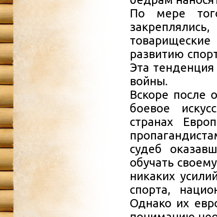
По мере того
закреплялись,
товарищеские
развитию спорт
Эта тенденция
войны.
Вскоре после 
боевое искус
странах Евро
пропагандист
судеб оказав
обучать своему
никаких усили
спорта, наци
Однако их евр
пониманию нео