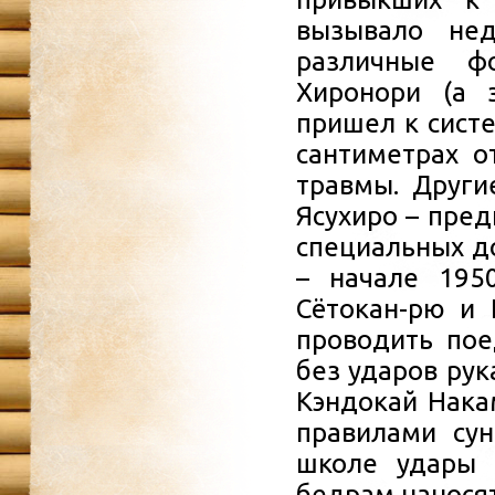
вызывало нед
различные ф
Хиронори (а 
пришел к систе
сантиметрах о
травмы. Други
Ясухиро – пред
специальных до
– начале 1950
Сётокан-рю и 
проводить пое
без ударов рук
Кэндокай Нака
правилами сун
школе удары 
бедрам наносят