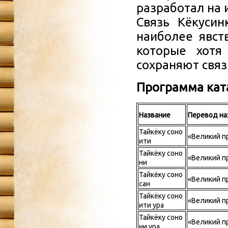
разработал на 
Связь Кёкуси
наиболее явст
которые хотя
сохраняют связ
Программа кат
Название
Перевод на
Тайкёку соно
«Великий п
ити
Тайкёку соно
«Великий п
ни
Тайкёку соно
«Великий п
сан
Тайкёку соно
«Великий пр
ити ура
Тайкёку соно
«Великий пр
ни ура