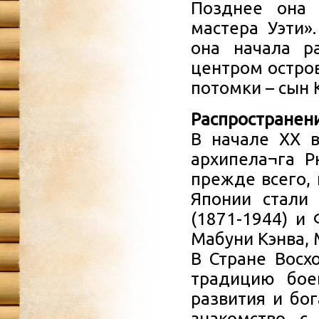
Позднее она 
мастера Уэти»
она начала р
центром остро
потомки – сын 
Распространен
В начале XX в
архипела¬га 
прежде всего, 
Японии стали
(1871-1944) и
Мабуни Кэнва, 
В Стране Вос
традицию бое
развития и бо
знакомство с