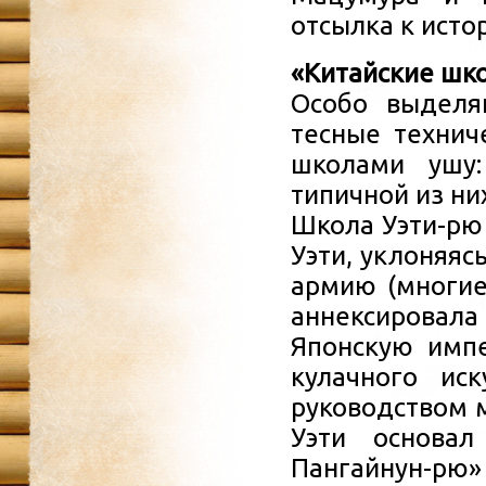
отсылка к исто
«Китайские шк
Особо выделя
тесные технич
школами ушу:
типичной из ни
Школа Уэти-рю 
Уэти, уклоняяс
армию (многие
аннексировала
Японскую импе
кулачного ис
руководством м
Уэти основал
Пангайнун-рю»