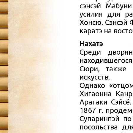
сэнсэй Мабун
усилия для ра
Хонсю. Сэнсэй 
каратэ на вост
Нахатэ
Среди дворян
находившегося
Сюри, также 
искусств.
Однако «отцом
Хигаонна Канр
Арагаки Сэйсё.
1867 г. продем
Супаринпэй по
посольства дл