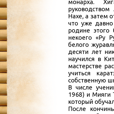
монарха. Х
руководством 
Нахе, а затем 
что уже давно
родине этого 
некоего «Ру Р
белого журавл
десяти лет ни
научился в Ки
мастерстве ра
учиться кара
собственную ш
В числе учени
1968) и Мияги 
который обучал
После кончины