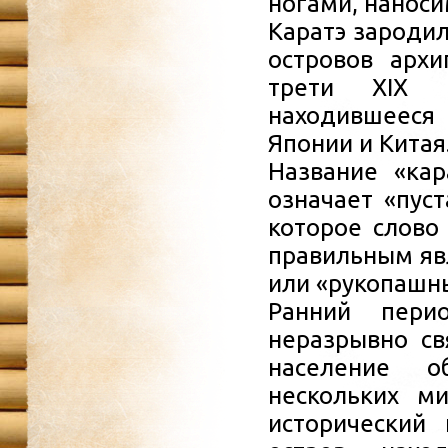
ногами, наноси
Каратэ зародил
островов арх
трети XIX в
находившееся
Японии и Китая
Название «кар
означает «пуст
которое слово
правильным явл
или «рукопашны
Ранний перио
неразрывно св
население о
нескольких м
исторический