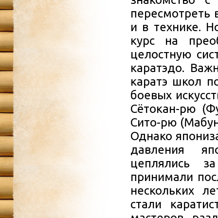
пересмотреть в
и в технике. Н
курс на прео
целостную сист
каратэдо. Важ
каратэ школ п
боевых искусст
Сётокан-рю (Ф
Сито-рю (Мабун
Однако япониза
давления яп
цеплялись з
принимали пос
нескольких ле
стали карати
мастеров раз