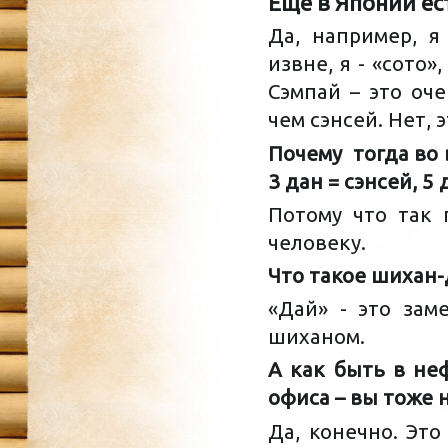
Еще в Японии ес
Да, например, я
извне, я - «сото»
Сэмпай – это оче
чем сэнсей. Нет,
Почему тогда во 
3 дан = сэнсей, 5
Потому что так 
человеку.
Что такое шихан-д
«Дай» - это зам
шиханом.
А как быть в не
офиса – вы тоже н
Да, конечно. Это