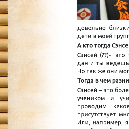
довольно близк
дети в моей груп
А кто тогда Сэнсе
Сэнсей (?
?
)- это 
дан и ты ведешь 
Но так же они мог
Тогда в чем разн
Сэнсей – это бо
учеником и уч
проводим како
присутствует мн
Или, например, я