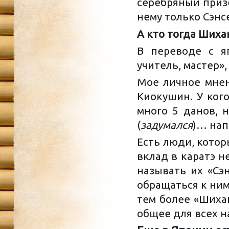
серебряный призе
нему только Сэнс
А кто тогда Шихан
В переводе с яп
учитель, мастер»,
Мое личное мнен
Киокушин. У кого
много 5 данов, 
(
задумался
)… нап
Есть люди, котор
вклад в каратэ н
называть их «Сэ
обращаться к ним
тем более «Шиха
общее для всех н